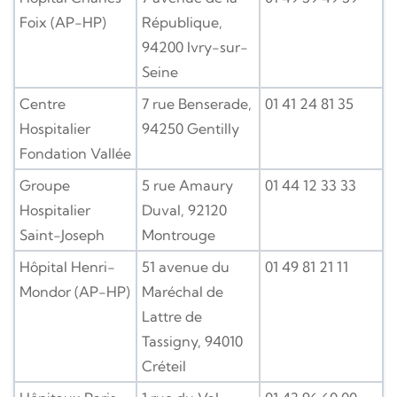
Foix (AP-HP)
République,
94200 Ivry-sur-
Seine
Centre
7 rue Benserade,
01 41 24 81 35
Hospitalier
94250 Gentilly
Fondation Vallée
Groupe
5 rue Amaury
01 44 12 33 33
Hospitalier
Duval, 92120
Saint-Joseph
Montrouge
Hôpital Henri-
51 avenue du
01 49 81 21 11
Mondor (AP-HP)
Maréchal de
Lattre de
Tassigny, 94010
Créteil