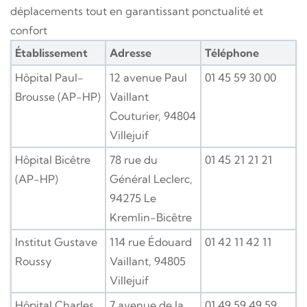
déplacements tout en garantissant ponctualité et
confort
Établissement
Adresse
Téléphone
Hôpital Paul-
12 avenue Paul
01 45 59 30 00
Brousse (AP-HP)
Vaillant
Couturier, 94804
Villejuif
Hôpital Bicêtre
78 rue du
01 45 21 21 21
(AP-HP)
Général Leclerc,
94275 Le
Kremlin-Bicêtre
Institut Gustave
114 rue Édouard
01 42 11 42 11
Roussy
Vaillant, 94805
Villejuif
Hôpital Charles
7 avenue de la
01 49 59 49 59