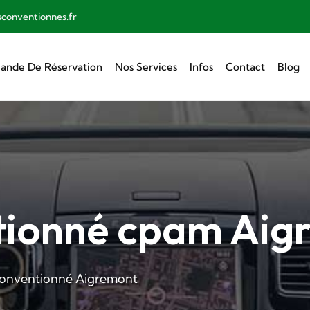
sconventionnes.fr
nde De Réservation
Nos Services
Infos
Contact
Blog
tionné cpam Aig
conventionné Aigremont