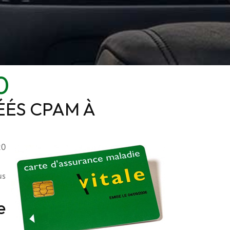
0
ÉÉS CPAM À
20
us
e