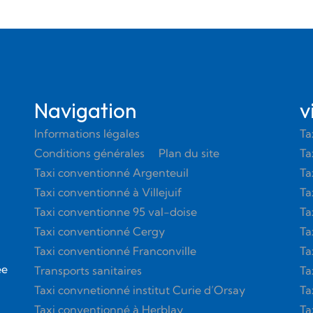
Navigation
v
Informations légales
Ta
Conditions générales
Plan du site
Ta
Taxi conventionné Argenteuil
Ta
Taxi conventionné à Villejuif
Ta
Taxi conventionne 95 val-doise
Ta
Taxi conventionné Cergy
Ta
Taxi conventionné Franconville
Ta
ée
Transports sanitaires
Ta
à
Taxi convnetionné institut Curie d’Orsay
Ta
Taxi conventionné à Herblay
Ta