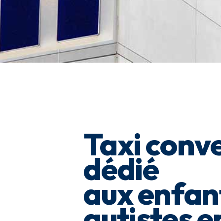
Taxi conv
dédié
aux enfan
autistes e