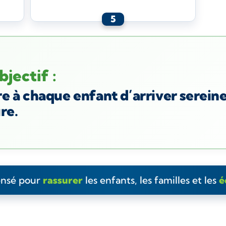
5
jectif :
e à chaque enfant d’arriver serein
ure.
ensé pour
rassurer
les enfants, les familles et les
é