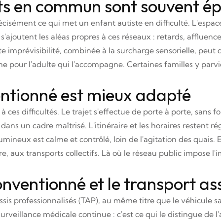
rts en commun sont souvent é
cisément ce qui met un enfant autiste en difficulté. L'espace
 s'ajoutent les aléas propres à ces réseaux : retards, affluen
te imprévisibilité, combinée à la surcharge sensorielle, peut
me pour l'adulte qui l'accompagne. Certaines familles y par
entionné est mieux adapté
 ces difficultés. Le trajet s'effectue de porte à porte, sans 
ans un cadre maîtrisé. L'itinéraire et les horaires restent rég
ineux est calme et contrôlé, loin de l'agitation des quais. E
 aux transports collectifs. Là où le réseau public impose l'imp
nventionné et le transport ass
sis professionnalisés (TAP), au même titre que le véhicule san
urveillance médicale continue : c'est ce qui le distingue de 