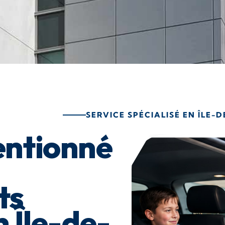
SERVICE SPÉCIALISÉ EN ÎLE-
entionné
ts
n Île-de-