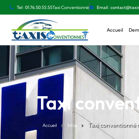
Taxi Conventionné
Tel : 01.76.50.55.55
Email : contact@taxi
Accueil
Dema
Taxi convent
Taxi conventionné d
Accueil
Infos