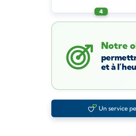
4
Notre ob
permettr
et à l’he
Un service p