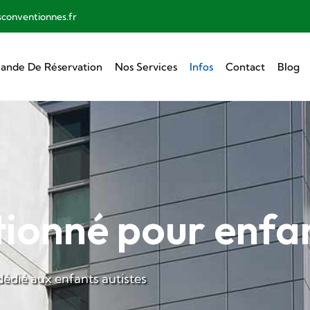
sconventionnes.fr
nde De Réservation
Nos Services
Infos
Contact
Blog
ionné pour enfan
édié aux enfants autistes