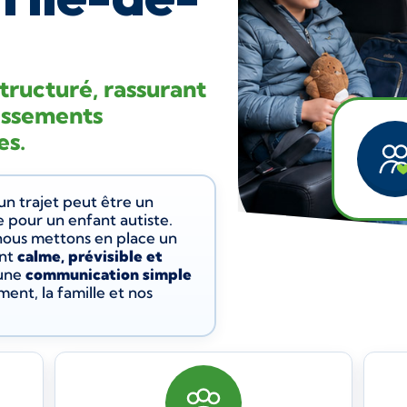
ructuré, rassurant
lissements
es.
n trajet peut être un
 pour un enfant autiste.
nous mettons en place un
nt
calme, prévisible et
 une
communication simple
ment, la famille et nos