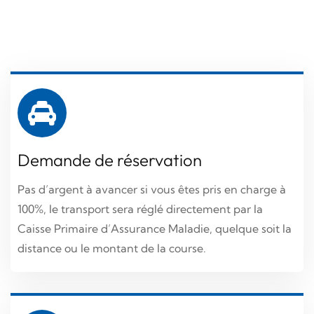
100%, le transport sera réglé directement par la
Caisse Primaire d’Assurance Maladie, quelque soit la
distance ou le montant de la course.
Demande de réservation
Nos chauffeurs
Pas d’argent à avancer si vous êtes pris en charge à
Pour vous assurer un transport de qualité et
100%, le transport sera réglé directement par la
respectant les normes de confort et d’aisance, nos
Caisse Primaire d’Assurance Maladie, quelque soit la
chauffeurs sont professionnels et bien formés. Ils
distance ou le montant de la course.
vous garantissent un transport pour toute
hospitalisation.