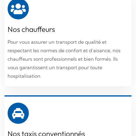
Nos chauffeurs
Pour vous assurer un transport de qualité et
Nos taxis conventionnés
respectant les normes de confort et d’aisance, nos
chauffeurs sont professionnels et bien formés. Ils
Vous êtes une personne à mobilité réduite et devez
vous garantissent un transport pour toute
vous déplacer en urgence ? Nous assurons un
hospitalisation.
transport médical sécurisé, avec une équipe formée
et des véhicules conformes aux normes.
Nos taxis conventionnés