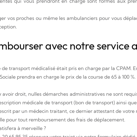
entés qui vous prendront en charge sont formés aux premi
anger vos proches ou même les ambulanciers pour vous dépla
ception.
bourser avec notre service au 
e de transport médicalisé était pris en charge par la CPAM.
é Sociale prendra en charge le prix de la course de 65 à 100 %.
y avoir droit, nulles démarches administratives ne sont req
scription médicale de transport (bon de transport) ainsi que 
it par un médecin traitant, ce dernier attestant de votre né
tielle pour tout remboursement des frais de déplacement.
tisfera à merveille ?
0 65 95 35 réservez votre trajet via notre formulaire dédié.