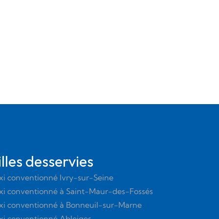
illes desservies
xi conventionné Ivry-sur-Seine
xi conventionné à Saint-Maur-des-Fossés
xi conventionné à Bonneuil-sur-Marne
xi conventionné Ableiges