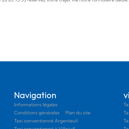
Navigation
v
Informations légales
Ta
Conditions générales
Plan du site
Ta
Taxi conventionné Argenteuil
Ta
Taxi conventionné à Villejuif
Ta