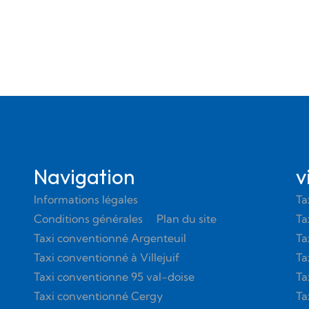
Navigation
v
Informations légales
Ta
Conditions générales
Plan du site
Ta
Taxi conventionné Argenteuil
Ta
Taxi conventionné à Villejuif
Ta
Taxi conventionne 95 val-doise
Ta
Taxi conventionné Cergy
Ta