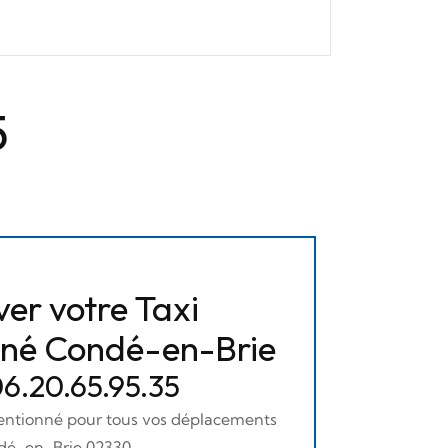
5
er votre Taxi
nné Condé-en-Brie
 06.20.65.95.35
ventionné pour tous vos déplacements
ndé-en-Brie 02330.