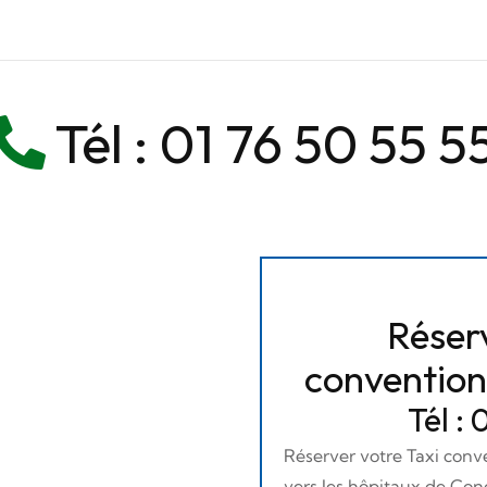
Tél :
01 76 50 55 5
Réserv
conventio
Tél :
Réserver votre Taxi con
vers les hôpitaux de Co