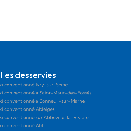
illes desservies
xi conventionné Ivry-sur-Seine
xi conventionné à Saint-Maur-des-Fossés
xi conventionné à Bonneuil-sur-Marne
xi conventionné Ableiges
xi conventionné sur Abbéville-la-Rivière
xi conventionné Ablis